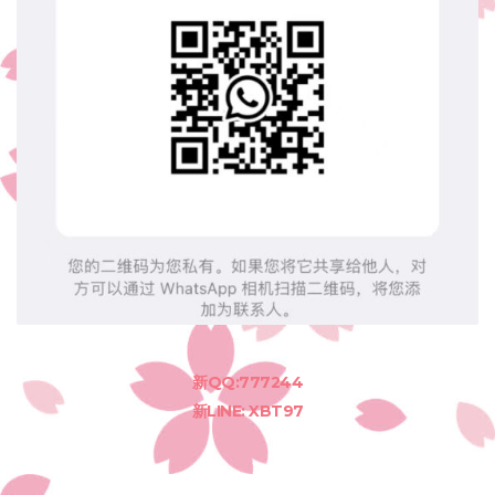
新QQ:777244
新LINE: XBT97