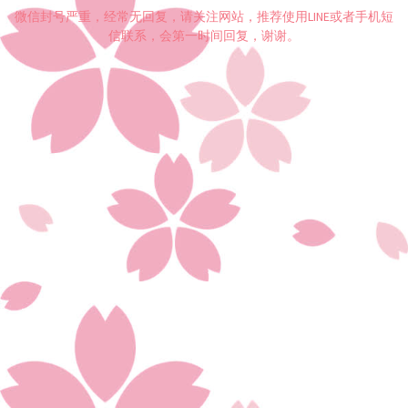
微信封号严重，经常无回复，请关注网站，推荐使用LINE或者手机短
信联系，会第一时间回复，谢谢。