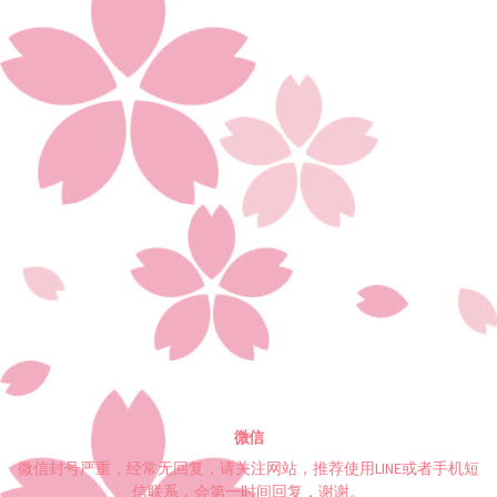
微信
微信封号严重，经常无回复，请关注网站，推荐使用LINE或者手机短
信联系，会第一时间回复，谢谢。