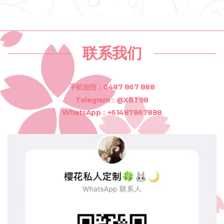
联系我们
手机短信：0487 867 888
Telegram：@XBT98
WhatsApp：+61487867888