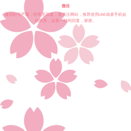
微信
微信封号严重，经常无回复，请关注网站，推荐使用LINE或者手机短
信联系，会第一时间回复，谢谢。