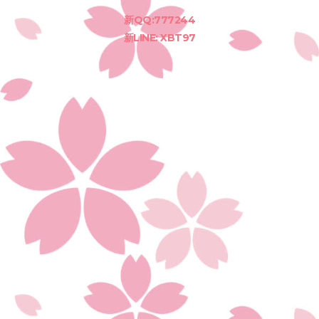
新QQ:777244
新LINE: XBT97