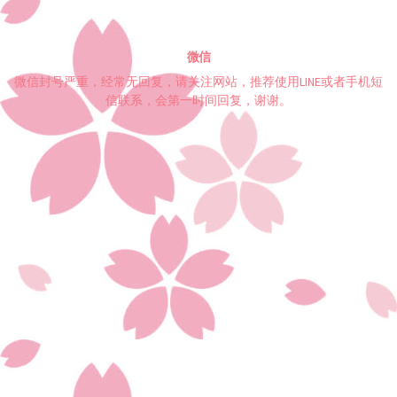
微信
微信封号严重，经常无回复，请关注网站，推荐使用LINE或者手机短
信联系，会第一时间回复，谢谢。